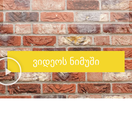
ვიდეოს ნიმუში