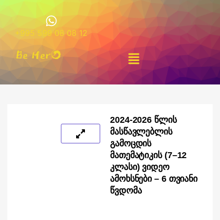
+995 599 08 08 12
2024-2026 ᲬᲚᲘᲡ
ᲛᲐᲡᲬᲐᲕᲚᲔᲑᲚᲘᲡ
ᲒᲐᲛᲝᲪᲓᲘᲡ
ᲛᲐᲗᲔᲛᲐᲢᲘᲙᲘᲡ (7–12
ᲙᲚᲐᲡᲘ) ᲕᲘᲓᲔᲝ
ᲐᲛᲝᲮᲡᲜᲔᲑᲘ – 6 ᲗᲕᲘᲐᲜᲘ
ᲬᲕᲓᲝᲛᲐ