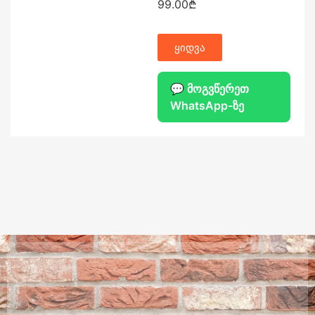
99.00
₾
ყიდვა
💬 მოგვწერეთ
WhatsApp-ზე