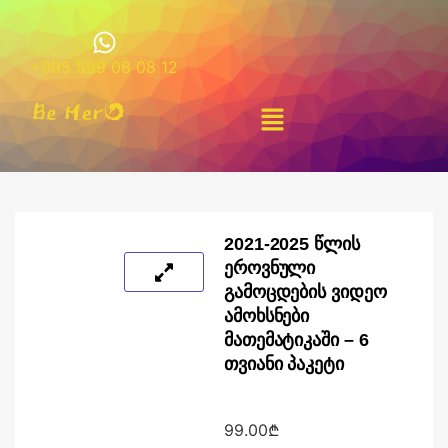
+995 599 08 08 12
2021-2025 ᲬᲚᲘᲡ
ᲔᲠᲝᲕᲜᲣᲚᲘ
ᲒᲐᲛᲝᲪᲓᲔᲑᲘᲡ ᲕᲘᲓᲔᲝ
ᲐᲛᲝᲮᲡᲜᲔᲑᲘ
ᲛᲐᲗᲔᲛᲐᲢᲘᲙᲐᲨᲘ – 6
ᲗᲕᲘᲐᲜᲘ ᲞᲐᲙᲔᲢᲘ
99.00
₾